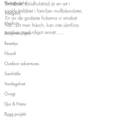
Photography
brödfrukt. 
Brödfruktträd är en art i 
jackfruktsläktet i familjen mullbärsväxter. 
Trädgård
En av de godaste frukerna vi smakat 
Medicin
här...söt men fräsch, kan inte jämföra 
smaken med något annat.....
Body-mind-spirit
Resetips
Filosofi
Outdoor adventures
Samhälle
Vardagslivet
Övrigt
Djur & Natur
Bygg projekt