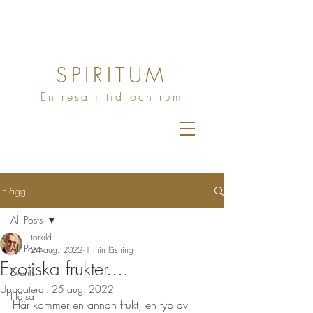
SPIRITUM
En resa i tid och rum
Inlägg
All Posts
torkild
All Posts
24 aug. 2022
1 min läsning
Exotiska frukter....
Events
Uppdaterat:
25 aug. 2022
Hälsa
Här kommer en annan frukt, en typ av 