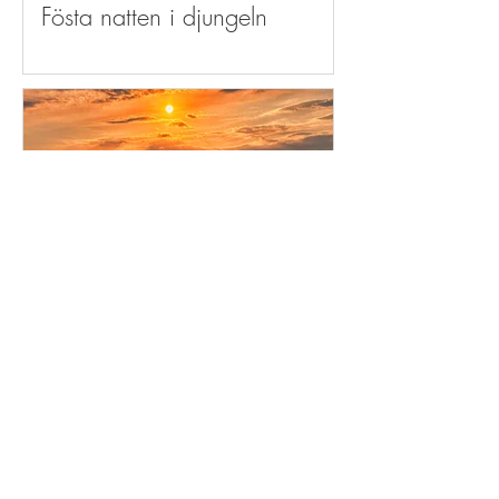
Fösta natten i djungeln
torkild
Dagens konsert