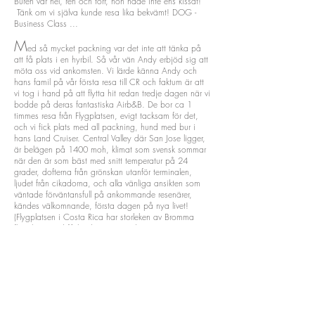
Buren var hel, ren och torr, hon hade inte ens kissat!
Tänk om vi själva kunde resa lika bekvämt! DOG -
Business Class ...
M
ed så mycket packning var det inte att tänka på
att få plats i en hyrbil. Så vår vän Andy erbjöd sig att
möta oss vid ankomsten. Vi lärde känna Andy och
hans famil på vår första resa till CR och faktum är att
vi tog i hand på att flytta hit redan tredje dagen när vi
bodde på deras fantastiska Airb&B. De bor ca 1
timmes resa från Flygplatsen, evigt tacksam för det,
och vi fick plats med all packning, hund med bur i
hans Land Cruiser. Central Valley där San Jose ligger,
är belägen på 1400 moh, klimat som svensk sommar
när den är som bäst med snitt temperatur på 24
grader, dofterna från grönskan utanför terminalen,
ljudet från cikadorna, och alla vänliga ansikten som
väntade förväntansfull på ankommande resenärer,
kändes välkomnande, första dagen på nya livet!
(Flygplatsen i Costa Rica har storleken av Bromma
flygplats, med få landningar per dygn.)
V
i stannade några dagar hos Andy & Mayela för att
"landa" innan vi reste ned till det hus vi hyrt vid
Hermosa Beach i Uvita - vid södra stillhavs kusten.
Deras hus ligger på en bergskam med en makalös
utsikt över Central Vally