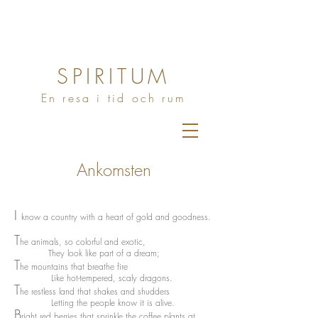
SPIRITUM
En resa i tid och rum
Ankomsten
I
know a country with a heart of gold and goodness.
T
he animals, so colorful and exotic,
They look like part of a dream;
T
he mountains that breathe fire
Like hot-tempered, scaly dragons.
T
he restless land that shakes and shudders
Letting the people know it is alive.
B
right red berries that sprinkle the coffee plants at