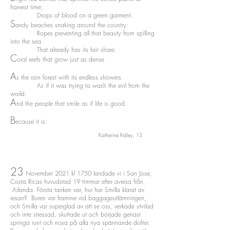
harvest time;
Drops of blood on a green garment.
S
andy beaches snaking around the country:
Ropes preventing all that beauty from spilling
into the sea
That already has its fair share.
C
oral reefs that grow just as dense
A
s the rain forest with its endless showers
As if it was trying to wash the evil from the
world.
A
nd the people that smile as if life is good.
B
ecause it is.
Katherine Ridley, 13
23
November 2021 kl 1750 landade vi i San Jose,
Costa Ricas huvudstad 19 timmar efter avresa från
Arlanda. Första tanken var, hur har Smilla klarat av
resan? Buren var framme vid baggageutlämningen,
och Smilla var superglad av att se oss, verkade utvilad
och inte stressad, skuttade ut och började genast
springa runt och nosa på alla nya spännande dofter.