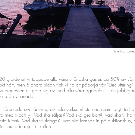
Sista ljusa somm
 gjorde att vi tappade alla våra utländska gäster, ca 50% av vår v
 hårt, men å andra sidan fick vi tid att påbörja vår ”Decluttering”
dvs processen att göra sig av med alla våra ägodelar…. en jobbigare
riella än vi anade.
n, förbereda överlämning av hela verksamheten och samtidigt ta ha
göra med x och y ! Vad ska säljas? Vad ska ges bort?, vad ska vi ha
sta Rica? Vad ska vi slänga? vad ska lämnas in på auktionshus,
et snurrade rejält i skallen