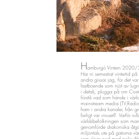
H
amburgö Vintern 2020
Har ni semestrat vintertid p
andra gissar jag, för det va
fastboende som njöt av lugne
i detalj, plugga på om Cost
förstå vad som hände i värld
mainstream media (TV,Radio,
fram i andra kanaler, från gr
farligt var viruset? Varför 
världsbefolkningen som man 
genomförde drakoniska åtgä
miljontals ute på gatorna vä
som slogs ned med polisvåld