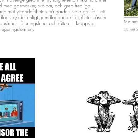
ad med gasmasker, sköldar, och grep fredliga
e mot yttrandefriheten på gärdets stora gräsfält, ett
dlagsskyddet enligt grundläggande rättigheter såsom
Polis ar
nsfrihet, föreningsfrihet och rätten till kroppslig
§ regeringsformen.
06 Juni 