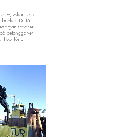
sbrev, vykort som
a böcker! De få
etsorganisationer
d på betonggolvet
 köpt för att