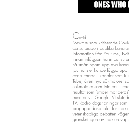
C
ovid
orskare som kritiserade Covid
F
censurerade i publika kanale
information från Youtube, Twi
innan inläggen hann censurer
så småningom upp nya kanaler
journalister kunde lägga upp si
censurerade. (kanaler som R
Tube, även nya sökmotorer 
sökmotorer som inte censurera
resultat som "strider mot deras"
exempelvis Google. Vi slutade
TV, Radio dagstidningar som a
propagandakanaler för maktel
vetenskapliga debatten vägen?
granskningen av makten vä