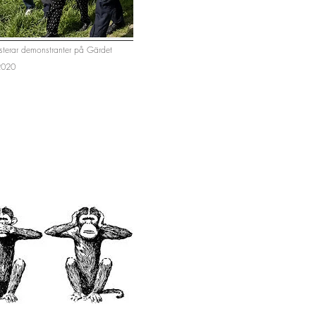
resterar demonstranter på Gärdet
2020