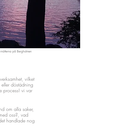
arnätterna på Bergholmen
erksamhet, vilket
 eller döstädning
 process! vi var
nd om alla saker,
 med oss?, vad
 det handlade nog