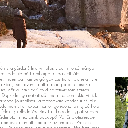
/21
å ö i skärgården? Inte vi heller… och inte så många
r rätt öde ute på Hamburgö, endast ett fåtal
t. Tiden på Hamburgö gav oss tid att planera flytten
a Rica, men även tid att ta reda på och försöka
en, där vi inte fick Covid narrativet som spreds i
Dagstidningarna) att stämma med den fakta vi fick
ävande journalister, läkareforskare världen runt. Hur
rullade man ut en experimentell gen-behandling på hela
felaktig kallade Vaccin? Hur kom det sig att värden
rder utan medicinsk back-up? Varför protesterade
rlden över utan att media skrev om det? Protester
? I Sverige grep inte myndigheterna i lika hårt, men