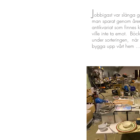
J
obbigast var slänga ga
man sparat genom åren,1
antikvariat som finnes 
ville inte ta emot. Böc
under sorteringen, när
bygga upp vårt hem 