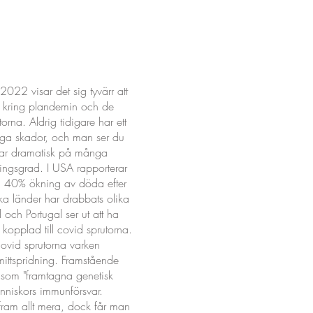
2022 visar det sig tyvärr att
gor kring plandemin och de
orna. Aldrig tidigare har ett
nga skador, och man ser du
 ökar dramatisk på många
ingsgrad. I USA rapporterar
n 40% ökning av döda efter
ka länder har drabbats olika
 och Portugal ser ut att ha
l kopplad till covid sprutorna.
covid sprutorna varken
mittspridning. Framstående
a som "framtagna genetisk
nniskors immunförsvar.
fram allt mera, dock får man