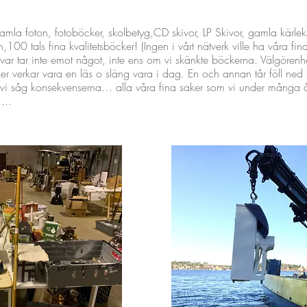
mla foton, fotoböcker, skolbetyg,CD skivor, LP Skivor, gamla kärlek
00 tals fina kvalitetsböcker! (Ingen i vårt nätverk ville ha våra fin
kvar tar inte emot något, inte ens om vi skänkte böckerna. Välgörenh
ker verkar vara en läs o släng vara i dag. En och annan tår föll ne
 vi såg konsekvenserna… alla våra fina saker som vi under många år
…...