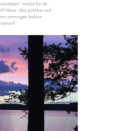
mainstream" media för att
ill klarar våra politiker och
ymma sanningen bakom
 massan?