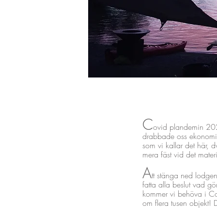
C
ovid plandemin 2020
drabbade oss ekonomiskt
som vi kallar det här, 
mera fäst vid det mate
A
tt stänga ned lodge
fatta alla beslut vad 
kommer vi behöva i Co
om flera tusen objekt! D