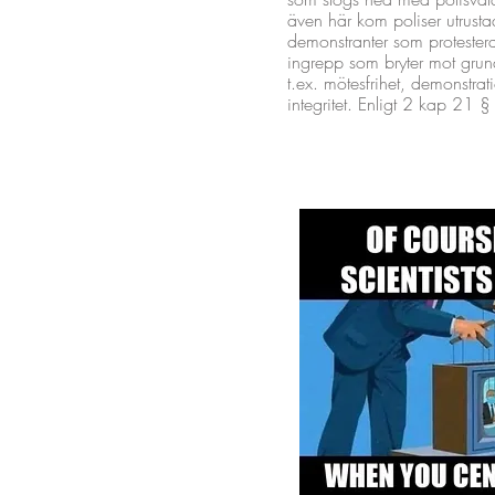
även här kom poliser utrust
demonstranter som protesterad
ingrepp som bryter mot grun
t.ex. mötesfrihet, demonstratio
integritet. Enligt 2 kap 21 