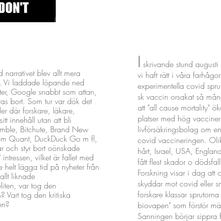
I
skrivande stund augusti 
 narrativet blev allt mera
vi haft rätt i våra farhå
r. Vi laddade löpande ned
experimentella covid sprut
tter, Google snabbt som attan,
sk vaccin orsakat så må
as bort. Som tur var dök det
att "all cause mortality"
 där forskare, läkare,
platser med hög vacciner
tt innehåll utan att bli
umble, Bitchute, Brand New
livförsäkringsbolag om e
som Quant, DuckDuck Go m fl,
covid vaccineringen. Oli
r och styr bort oönskade
hårt, Israel, USA, England
 intressen, vilket är fallet med
fått flest skador o dödsfal
 helt lägga tid på nyheter från
Forskning visar i dag att 
llt liknade
skyddar mot covid eller s
iten, var tog den
forskare klassar sprutorn
 Vart tog den kritiska
gen?
biovapen" som förstör mä
Sanningen börjar sippra 