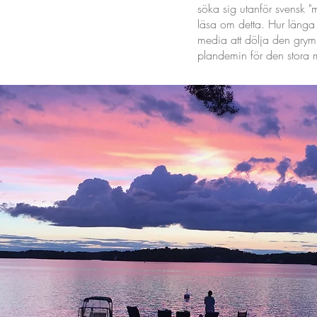
söka sig utanför svensk "
läsa om detta. Hur länga t
media att dölja den gr
plandemin för den stora